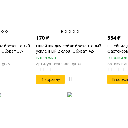
170
₽
554
₽
ак брезентовый
Ошейник для собак брезентовый
Ошейник д
, Обхват 37-
усиленный 2 слоя, Обхват 42-
фастексом
, Ширина 25мм
55см, Длина 64см, Ширина 30мм
Обхват 27
В наличии
В наличии
Ширина 2
9gr25
Артикул: anx000009gr30
Артикул: a
В корзину
В корзи