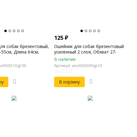
125
₽
ля собак брезентовый,
Ошейник для собак брезентовый
-55см, Длина 64см,
усиленный 2 слоя, Обхват 27-
0мм
40см, Длина 46см, Ширина 20мм
В наличии
nx000010gr30
Артикул: anx000009gr20
ну
В корзину