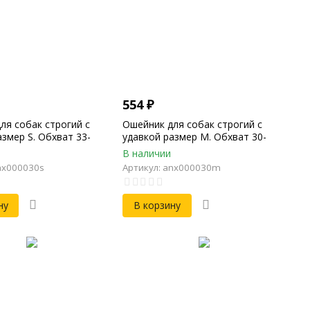
554
₽
ля собак строгий с
Ошейник для собак строгий с
азмер S. Обхват 33-
удавкой размер M. Обхват 30-
ина 20мм, Толщина
52см, Ширина 25мм, Толщина
В наличии
3мм
nx000030s
Артикул: anx000030m
ну
В корзину