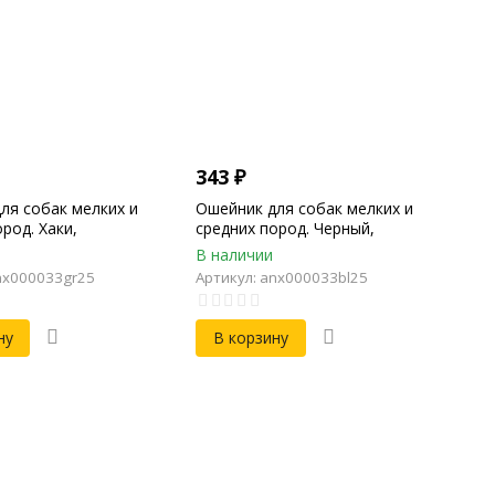
343
₽
ля собак мелких и
Ошейник для собак мелких и
род. Хаки,
средних пород. Черный,
ый, Обхват 15-50см,
брезентовый, Обхват 15-50см,
В наличии
м, Ширина 25мм, 2.5см
Длина 58см, Ширина 25мм, 2.5см
nx000033gr25
Артикул: anx000033bl25
ну
В корзину