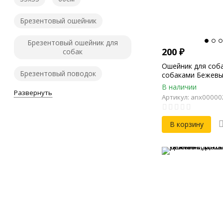
Брезентовый ошейник
Брезентовый ошейник для
200
₽
собак
Ошейник для соб
Брезентовый поводок
собаками Бежевы
39см, Длина 45см
В наличии
Развернуть
Артикул: anx0000
В корзину