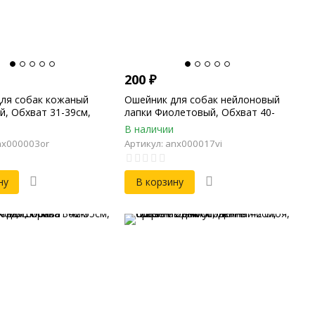
200
₽
ля собак кожаный
Ошейник для собак нейлоновый
, Обхват 31-39см,
лапки Фиолетовый, Обхват 40-
м, Ширина 20мм
67см, Длина 70см, Ширина 20мм
В наличии
nx000003or
Артикул: anx000017vi
ну
В корзину