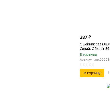
387
₽
Ошейник светящи
Синий, Обхват 36
50см, Ширина 25
В наличии
светодиодный
Артикул: anx00003
В корзину