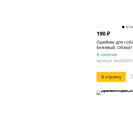
190
₽
Ошейник для соб
Бежевый, Обхват 
45см, Ширина 20
В наличии
Артикул: anx0000
В корзину