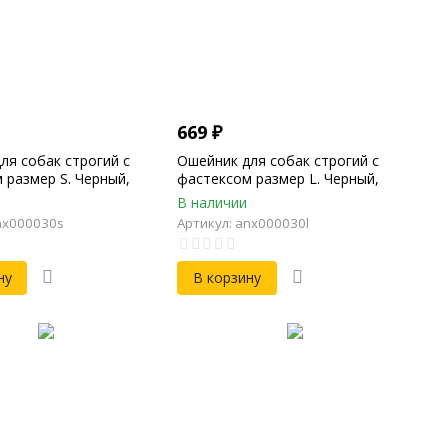
669
₽
ля собак строгий с
Ошейник для собак строгий с
 размер S. Черный,
фастексом размер L. Черный,
-39см, Длина 46см,
Обхват 34-56см, Длина 63см,
В наличии
0мм, Толщина 2мм
Ширина 30мм, Толщина 3мм
nx000030s
Артикул: anx000030l
ну
В корзину