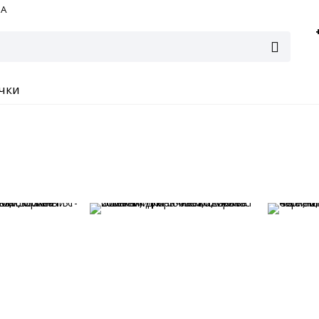
ВА
чки