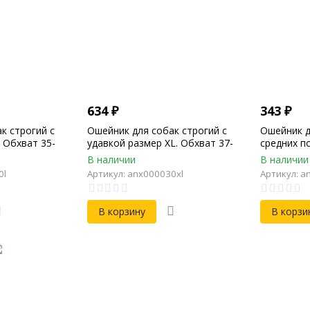
634
₽
343
₽
к строгий с
Ошейник для собак строгий с
Ошейник д
. Обхват 35-
удавкой размер XL. Обхват 37-
средних по
мм, Толщина
62см, Ширина 32мм, Толщина
брезентов
В наличии
В наличии
4мм
Длина 58с
0l
Артикул: anx000030xl
Артикул: a
В корзину
В корзи