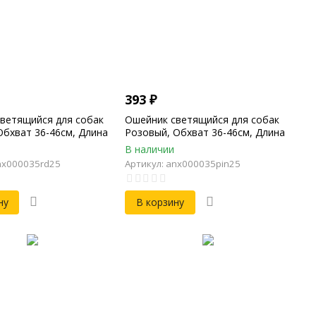
393
₽
ветящийся для собак
Ошейник светящийся для собак
Обхват 36-46см, Длина
Розовый, Обхват 36-46см, Длина
ина 25мм,
50см, Ширина 25мм,
В наличии
дный
светодиодный
nx000035rd25
Артикул: anx000035pin25
ну
В корзину