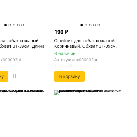
190
₽
ля собак кожаный
Ошейник для собак кожаный
бхват 31-39см, Длина
Коричневый, Обхват 31-39см,
ина 20мм
Длина 45см, Ширина 20мм
В наличии
nx000003bl
Артикул: anx000003br
ну
В корзину