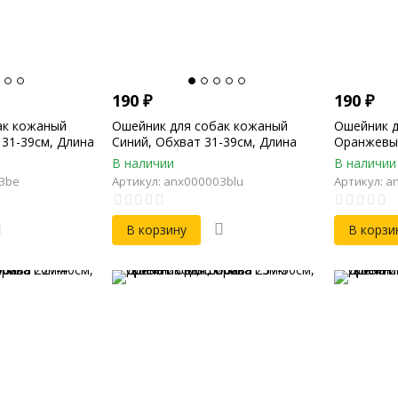
190
₽
190
₽
ак кожаный
Ошейник для собак кожаный
Ошейник д
31-39см, Длина
Синий, Обхват 31-39см, Длина
Оранжевый
мм
45см, Ширина 20мм
Длина 45с
В наличии
В наличии
03be
Артикул: anx000003blu
Артикул: a
В корзину
В корзи