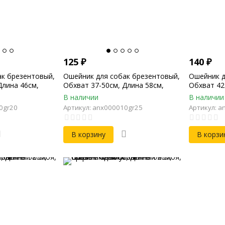
125
₽
140
₽
ак брезентовый,
Ошейник для собак брезентовый,
Ошейник д
Длина 46см,
Обхват 37-50см, Длина 58см,
Обхват 42
Ширина 25мм
Ширина 3
В наличии
В наличии
0gr20
Артикул: anx000010gr25
Артикул: a
В корзину
В корзи