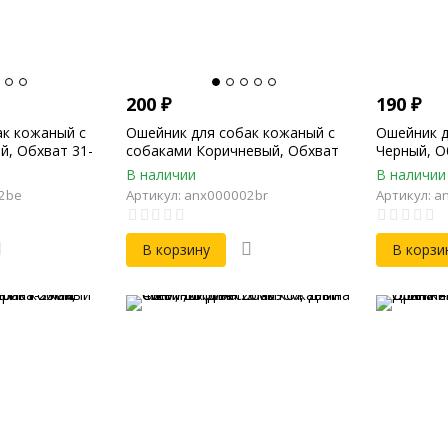
200
₽
190
₽
ак кожаный с
Ошейник для собак кожаный с
Ошейник д
й, Обхват 31-
собаками Коричневый, Обхват
Черный, О
, Ширина 20мм
31-39см, Длина 45см, Ширина
45см, Шир
В наличии
В наличии
20мм
02be
Артикул: anx000002br
Артикул: a
В корзину
В корзи