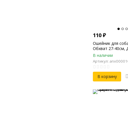
110
₽
Ошейник для соб
Обхват 27-40см, 
Ширина 20мм
В наличии
Артикул: anx00001
В корзину