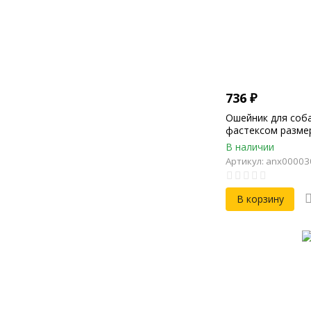
736
₽
Ошейник для соба
фастексом размер
Обхват 36-60см, 
В наличии
Ширина 33мм, То
Артикул: anx00003
В корзину