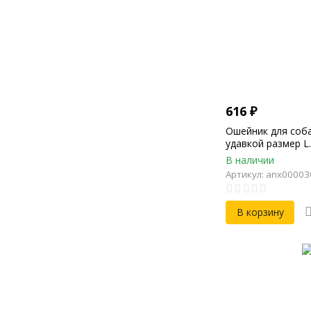
616
₽
Ошейник для соба
удавкой размер L
58см, Ширина 27
В наличии
3мм
Артикул: anx00003
В корзину