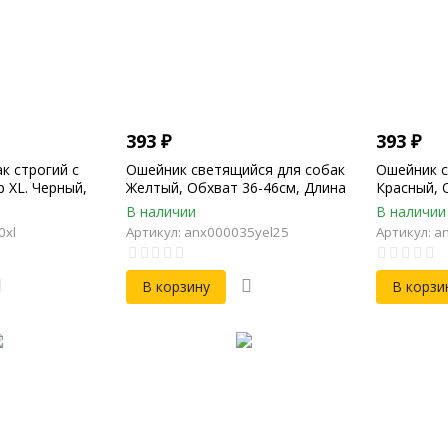
393
₽
393
₽
к строгий с
Ошейник светящийся для собак
Ошейник с
 XL. Черный,
Желтый, Обхват 36-46см, Длина
Красный, 
Длина 67см,
50см, Ширина 25мм,
50см, Шир
В наличии
В наличии
лщина 4мм
светодиодный
светодио
0xl
Артикул: anx000035yel25
Артикул: a
В корзину
В корзи