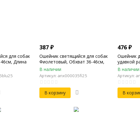
387
₽
476
₽
йся для собак
Ошейник светящийся для собак
Ошейник д
-46см, Длина
Фиолетовый, Обхват 36-46см,
удавкой р
мм,
Длина 50см, Ширина 25мм,
47см, Шир
В наличии
В наличии
светодиодный
2мм
5blu25
Артикул: anx000035fi25
Артикул: a
В корзину
В корзи