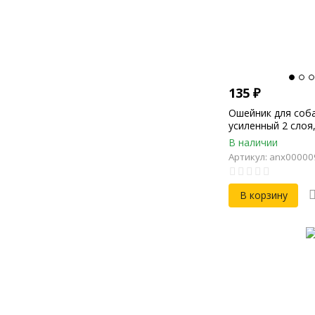
135
₽
Ошейник для соб
усиленный 2 слоя
50см, Длина 58см
В наличии
Артикул: anx00000
В корзину